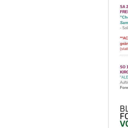
SA 2
FRE
"Cho
Sam
- Sol
**AC
geän
(stat
.......
SO 1
KIR
"AL
Auft
Fore