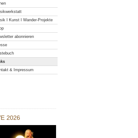
hen
sikwerkstatt
sik I Kunst I Wander-Projekte
op
wsletter abonnieren
esse
stebuch
nks
ntakt & Impressum
VE 2026