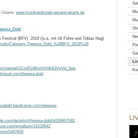
Se
Mu
 Gitarre:
www.musikwerkstatt-gesang-gitarre.de
Mu
Sh
Theresa_Dold
Ne
 Festival (BFV) 2019 /(u.a. mit Uli Führe und Tobias Hug)
rg/wiki/Category:Theresa_Dold_%28BFV_2019%29
Pr
Gä
Li
be-Channel:
com/channel/UCmR146hxhVHAi63VnVd_3wg
Ko
ndcloud.com/theresa-dold
resadold.bandcamp.com/releases
LI
ple.com/de/artist/theresa-dold/id208457082
ezer.com/en/album/14218542
artist/5497650