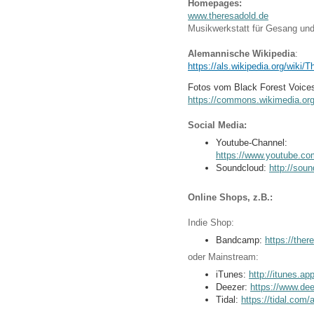
Homepages:
www.theresadold.de
Musikwerkstatt für Gesang und
Alemannische Wikipedia
:
https://als.wikipedia.org/wiki/
Fotos vom Black Forest Voices
https://commons.wikimedia.o
Social Media:
Youtu
https://www.youtube.
Soundcloud:
http://sou
Online Shops, z.B.:
Indie Shop:
Bandcamp:
https://the
oder Mainstream:
iTunes:
http://itunes.ap
Deezer:
https://www.de
Tidal:
https://tidal.com/