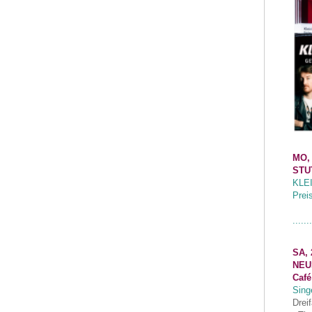
MO,
STU
KLE
Prei
.......
SA, 
NEU
Café
Sing
Drei