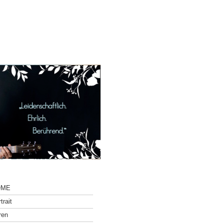
OME
trait
ren