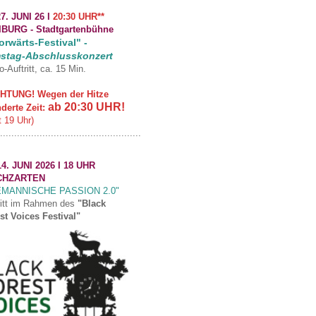
7. JUNI 26 I
20:30 UHR**
IBURG -
Stadtgartenbühne
rwärts-Festival" -
stag-Abschlusskonzert
o-Auftritt, ca. 15 Min.
HTUNG! Wegen der Hitze
ab 20:30 UHR!
derte Zeit:
t 19 Uhr)
..................................................
4. JUNI 2026 I 18 UHR
CHZARTEN
EMANNISCHE PASSION 2.0"
ritt im Rahmen des
"Black
st Voices Festival"