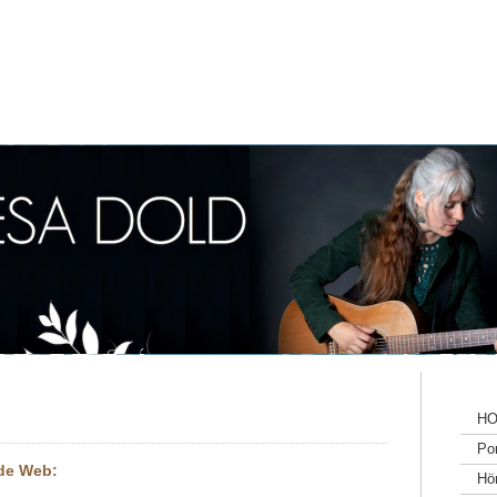
H
Por
de Web:
Hö