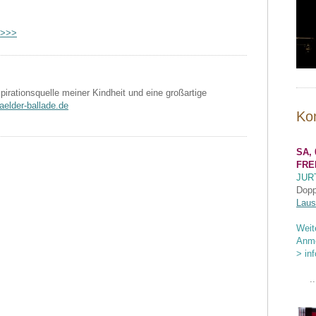
 >>>
pirationsquelle meiner Kindheit und eine großartige
elder-ballade.de
Ko
SA, 
FRE
JUR
Dopp
Laus
Weit
Anme
> in
..