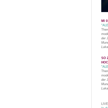
MI 0
"AL
Ther
mode
der 
Mund
Luka
SO 2
HOC
"AL
Ther
mode
der 
Mund
Luka
LIVE