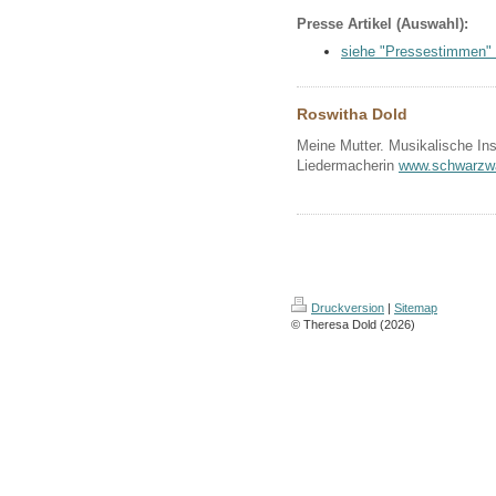
Presse Artikel (Auswahl):
siehe "Pressestimmen"
Roswitha Dold
Meine Mutter. Musikalische Ins
Liedermacherin
www.schwarzwa
Druckversion
|
Sitemap
© Theresa Dold (2026)