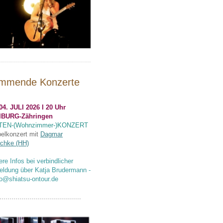
mmende Konzerte
04. JULI 2026 I 20 Uhr
IBURG-Zähringen
TEN-(Wohnzimmer-)KONZERT
elkonzert mit
Dagmar
chke (HH)
ere Infos bei verbindlicher
ldung über Katja Brudermann -
fo@shiatsu-ontour.de
.........................................