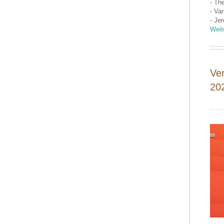
- Th
- Va
- Je
Weit
:::::::
Ve
20