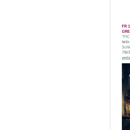
FR 1
GRE
"PI
WO:
Schl
7963
weit