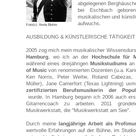
abgelegenen Berghäusch
bei Eschbach gebore
musikalischen und künstl
aufwuchs.
Foto(c): Xenia Bluhm
AUSBILDUNG & KÜNSTLERISCHE TÄTIGKEIT
2005 zog mich mein musikalischer Wissensdurst
Hamburg
, wo ich an der
Hochschule für 
während eines dreijährigen
Musikstudiums
an
of Music
von renommierten Dozenten (u.a. Kari
Ken Norris, Peter Weihe, Roland Cabezas,
Müller), Jane Camerfort (Texas Lightning) uvm.
zertifizierten Berufsmusikerin der Popu
wurde. In Hamburg begann ich 2006 auch ers
Gitarrencoach zu arbeiten. 2011 gründe
Musikwerkstatt, die "Musikwerkstatt am See".
Durch meine
langjährige Arbeit als Profimus
wertvolle Erfahrungen auf der Bühne, im Studio