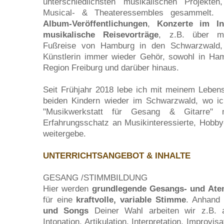
unterschiedlichsten musikalischen Projekte
Musical- & Theateressembles gesammelt. D
Album-Veröffentlichungen
,
Konzerte im I
musikalische Reisevorträge
, z.B. über m
Fußreise von Hamburg in den Schwarzwald, 
Künstlerin immer wieder Gehör, sowohl in Ham
Region Freiburg und darüber hinaus.
Seit Frühjahr 2018 lebe ich mit meinem Leben
beiden Kindern wieder im Schwarzwald, wo ic
"Musikwerkstatt für Gesang & Gitarre" 
Erfahrungsschatz an Musikinteressierte, Hobby
weitergebe.
UNTERRICHTSANGEBOT & INHALTE
GESANG /STIMMBILDUNG
Hier werden
grundlegende Gesangs- und Ate
für eine
kraftvolle, variable Stimme
. Anhand
und Songs
Deiner Wahl arbeiten wir z.B.
Intonation, Artikulation, Interpretation, Improvi