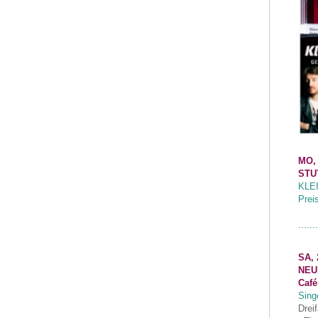
MO,
STU
KLE
Prei
.......
SA, 
NEU
Café
Sing
Drei