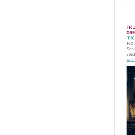
FR 1
GRE
"PI
WO:
Schl
7963
weit