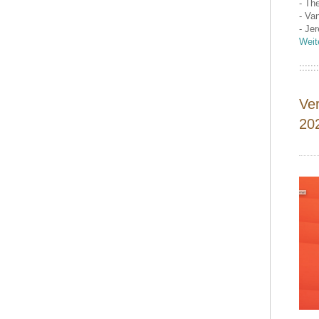
- Th
- Va
- Je
Weit
:::::::
Ve
20