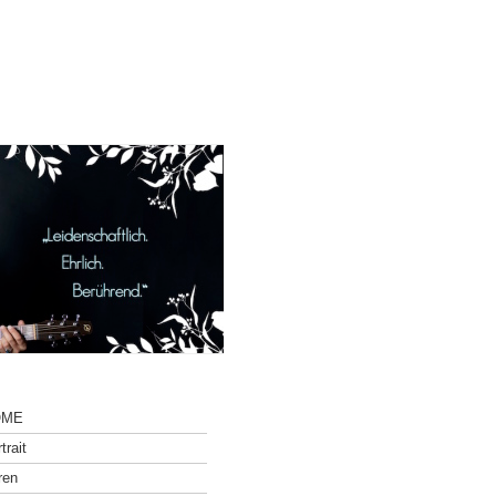
OME
trait
ren