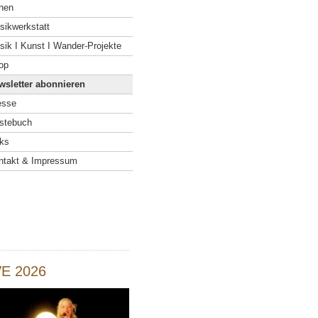
hen
sikwerkstatt
sik I Kunst I Wander-Projekte
op
wsletter abonnieren
esse
stebuch
nks
ntakt & Impressum
VE 2026