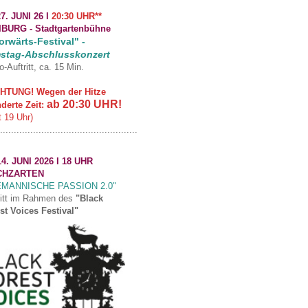
7. JUNI 26 I
20:30 UHR**
IBURG -
Stadtgartenbühne
rwärts-Festival" -
stag-Abschlusskonzert
o-Auftritt, ca. 15 Min.
HTUNG! Wegen der Hitze
ab 20:30 UHR!
derte Zeit:
t 19 Uhr)
..................................................
4. JUNI 2026 I 18 UHR
CHZARTEN
EMANNISCHE PASSION 2.0"
ritt im Rahmen des
"Black
st Voices Festival"