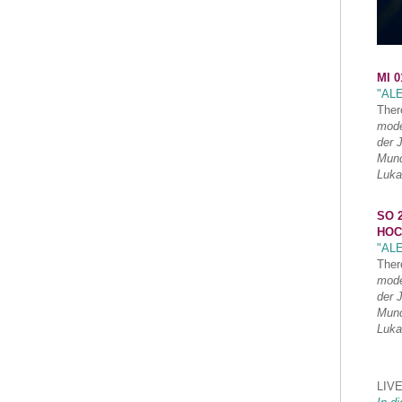
MI 0
"AL
Ther
mode
der 
Mund
Luka
SO 2
HOC
"AL
Ther
mode
der 
Mund
Luka
LIVE