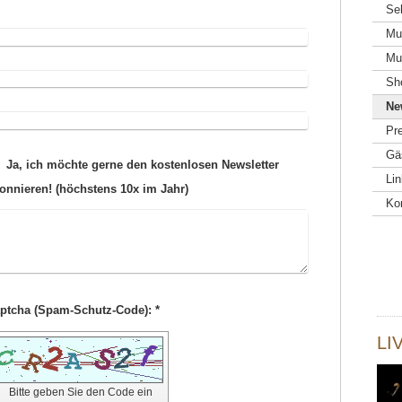
Se
Mu
Mu
Sh
Ne
Pr
Gä
Ja, ich möchte gerne den kostenlosen Newsletter
Li
onnieren! (höchstens 10x im Jahr)
Ko
Captcha (Spam-Schutz-Code): *
LI
Bitte geben Sie den Code ein