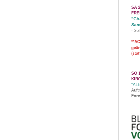
SA 2
FRE
"Cho
Sam
- Sol
**AC
geän
(stat
.......
SO 1
KIR
"AL
Auft
Fore