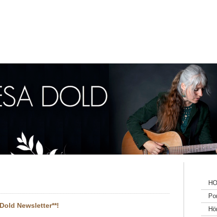
H
Por
Dold Newsletter**!
Hö