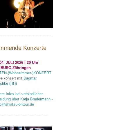
mmende Konzerte
04. JULI 2026 I 20 Uhr
IBURG-Zähringen
TEN-(Wohnzimmer-)KONZERT
elkonzert mit
Dagmar
chke (HH)
ere Infos bei verbindlicher
ldung über Katja Brudermann -
fo@shiatsu-ontour.de
.........................................