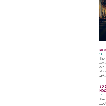
MI 0
"AL
Ther
mode
der 
Mund
Luka
SO 2
HOC
"AL
Ther
mode