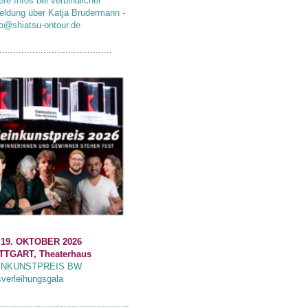
ere Infos bei verbindlicher
ldung über Katja Brudermann -
fo@shiatsu-ontour.de
.........................................
 19. OKTOBER 2026
TTGART, Theaterhaus
INKUNSTPREIS BW
sverleihungsgala
...............................................