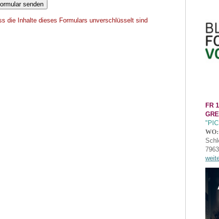
ss die Inhalte dieses Formulars unverschlüsselt sind
FR 1
GRE
"PI
WO:
Schl
7963
weit