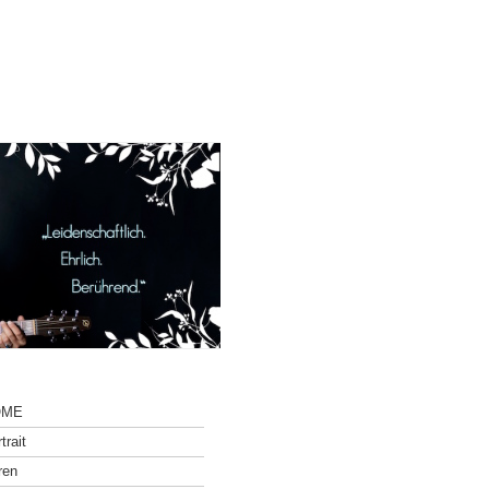
OME
trait
ren