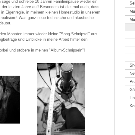
 sage und schreibe 10 Jahren Familienpause wieder ein
Se
er letzten Jahre auf! Besonders ist diesmal auch, dass
Mu
s in Eigenregie, in meinem kleinen Homestudio in unserem
realisiere! Was ganz neue technische und akustische
Mu
deutet.
nden Monaten immer wieder kleine "Song-Schnipsel" aus
gbeiträge und Einblicke in meine Arbeit hinter den
orbei und stöbere in meinen "Album-Schnipseln"!
Sh
Ne
Pr
Gä
Li
Ko