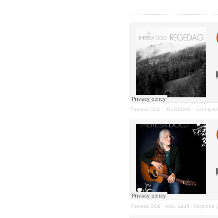
Theresa Dold
·
"REGEDAG - Schnipsel
Theresa Dold
·
Also, Lauf! - Hörprob