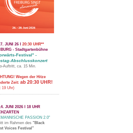
7. JUNI 26 I
20:30 UHR**
IBURG -
Stadtgartenbühne
rwärts-Festival" -
stag-Abschlusskonzert
o-Auftritt, ca. 15 Min.
HTUNG! Wegen der Hitze
ab 20:30 UHR!
derte Zeit:
t 19 Uhr)
..................................................
4. JUNI 2026 I 18 UHR
CHZARTEN
EMANNISCHE PASSION 2.0"
ritt im Rahmen des
"Black
st Voices Festival"