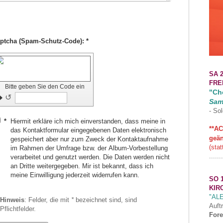
Captcha (Spam-Schutz-Code): *
SA 2
FRE
Bitte geben Sie den Code ein
"Cho
↺
Sam
- Sol
*
Hiermit erkläre ich mich einverstanden, dass meine in
**AC
das Kontaktformular eingegebenen Daten elektronisch
geän
gespeichert aber nur zum Zweck der Kontaktaufnahme
(stat
im Rahmen der Umfrage bzw. der Album-Vorbestellung
.......
verarbeitet und genutzt werden. Die Daten werden nicht
an Dritte weitergegeben. Mir ist bekannt, dass ich
meine Einwilligung jederzeit widerrufen kann.
SO 1
KIR
"AL
Hinweis
: Felder, die mit
*
bezeichnet sind, sind
Auft
Pflichtfelder.
Fore