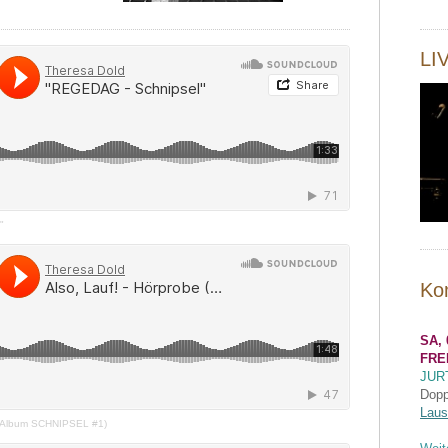
LI
"
Ko
SA, 
FRE
JUR
Dopp
Laus
e (Album SCHNIPSEL #1)