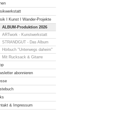
hen
sikwerkstatt
sik I Kunst I Wander-Projekte
ALBUM-Produktion 2026
ARTwork - Kunstwerkstatt
STRANDGUT - Das Album
Hör buch "Unterwegs daheim"
Mit Rucksack & Gitarre
op
wsletter abonnieren
esse
stebuch
nks
ntakt & Impressum