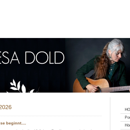
2026
H
Por
annende Reise beginnt....
Hö