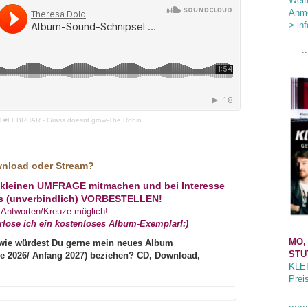
Weit
Anme
> in
..
l #FEBRUAR - Grass doesnt grow-The Robin
nload oder Stream?
r kleinen UMFRAGE mitmachen und bei Interesse
s (unverbindlich) VORBESTELLEN!
 Antworten/Kreuze möglich!-
rlose ich ein kostenloses Album-Exemplar!:)
MO,
wie würdest Du gerne mein neues Album
STU
e 2026/ Anfang 2027) beziehen? CD, Download,
KLE
Prei
.......