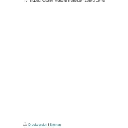
(c) Th.Dold, Aquarell "Monte di Tremezzo" (Lago di Como)
Druckversion
|
Sitemap