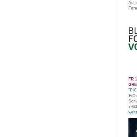
Auft
Fore
FR 1
GRE
"PI
WO:
Schl
7963
weit