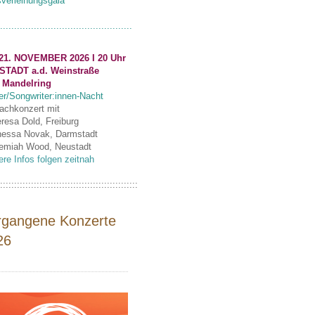
sverleihungsgala
...............................................
21. NOVEMBER 2026 I 20 Uhr
STADT a.d. Weinstraße
 Mandelring
er/Songwriter:innen-Nacht
fachkonzert mit
eresa Dold, Freiburg
nessa Novak, Darmstadt
remiah Wood, Neustadt
ere Infos folgen zeitnah
:::::::::::::::::::::::::::::::::::::::::::::::::
rgangene Konzerte
26