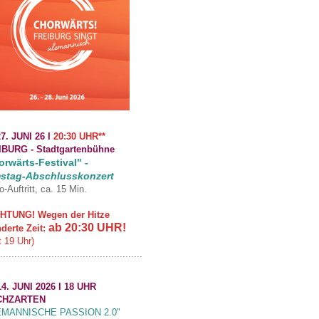
7. JUNI 26 I
20:30 UHR**
IBURG -
Stadtgartenbühne
rwärts-Festival" -
stag-Abschlusskonzert
o-Auftritt, ca. 15 Min.
HTUNG! Wegen der Hitze
ab 20:30 UHR!
derte Zeit:
t 19 Uhr)
..................................................
4. JUNI 2026 I 18 UHR
CHZARTEN
EMANNISCHE PASSION 2.0"