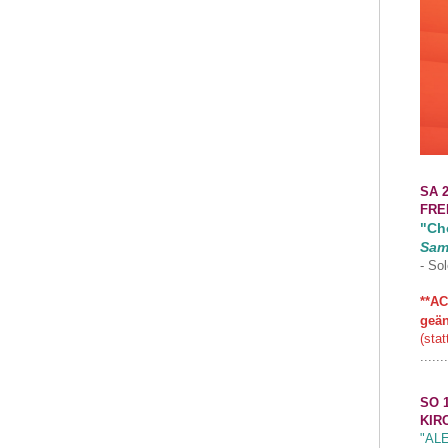
SA 2
FRE
"Cho
Sam
- Sol
**AC
geän
(stat
.......
SO 1
KIR
"AL