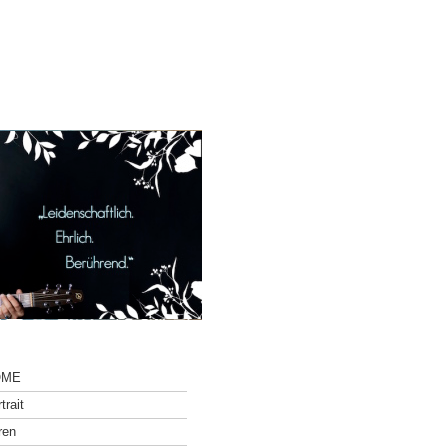
OME
trait
ren