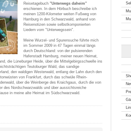
Se
Reisetagebuch
"Unterwegs daheim"
erschienen. In dem Hö rbuch beschreibe ich
Mu
meinen
1200-Kilometer weiten Fußweg von
Mu
Hamburg in den Schwarzwald,
anhand von
Reisenotizen sowie selbstkomponierten
Liedern vom "Unterwegssein".
Meine Wurzel- und Spurensuche fü hrte mich
im Sommer 2009 in 47 Tagen einmal lä ngs
durch Deutschland: von der pulsierenden
Hafenstadt Hamburg, meiner neuen Heimat,
d, die Lü neburger Heide, ü ber die Mittelgebirgsschwelle ins
ichtsträ chtigen Teutoburger Wald, das sandige
rland, den waldigen Westerwald, entlang der Lahn durch den
Sh
etonwü sten von Frankfurt, durch das schwü le Rhein-
enwald, ü ber die Weinberge des Kraichgaus, durch die von
Ne
lder des Nordschwarzwalds und ü ber aussichtsreiche
Pr
Hause in meine alte Heimat im Sü dschwarzwald.
Gä
Li
Ko