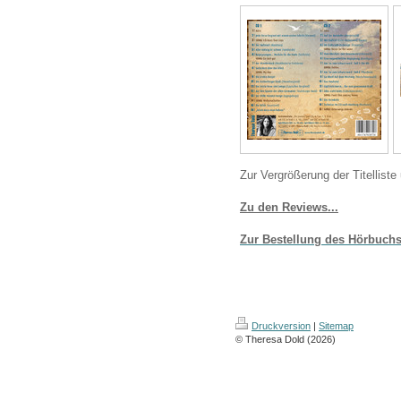
Zur Vergrö ß erung der Titellist
Zu den Reviews...
Zur Bestellung des Hö rbuch s
Druckversion
|
Sitemap
© Theresa Dold (2026)