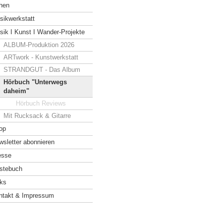
hen
sikwerkstatt
sik I Kunst I Wander-Projekte
ALBUM-Produktion 2026
ARTwork - Kunstwerkstatt
STRANDGUT - Das Album
Hör buch "Unterwegs
daheim"
Hörbuch Reviews
Mit Rucksack & Gitarre
op
wsletter abonnieren
esse
stebuch
nks
ntakt & Impressum