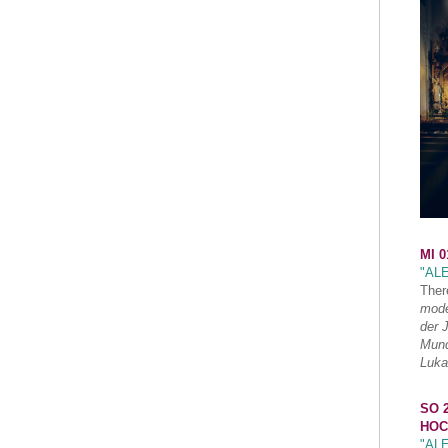
MI 0
"AL
Ther
mode
der 
Mund
Luka
SO 2
HOC
"AL