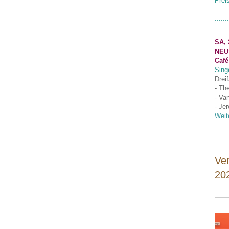
Prei
.......
SA, 
NEU
Café
Sing
Drei
- Th
- Va
- Je
Weit
:::::::
Ve
20