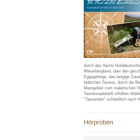
durch das flache Norddeutschlan
Weserbergland, ü ber den gesch
Eggegebirge, das bergige Saue
lieblichen Taunus, durch die B
Maingebiet zum malerischen Od
Tannennadelduft erfü llten Wä 
"Tausender" schließlich nach 
Hörproben