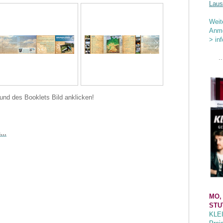
Laus
Weit
Anme
> in
..
e und des Booklets Bild anklicken!
...
MO,
STU
KLE