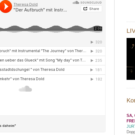
LI
Ko
SA, 
FRE
JUR
Dopp