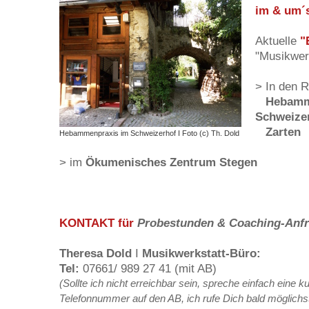
im & um´s
Aktuelle
"
"Musikwer
> In den R
Hebamm
Schweize
Zarten
Hebammenpraxis im Schweizerhof I Foto (c) Th. Dold
> im
Ökumenisches Zentrum Stegen
KONTAKT für
Probestunden & Coaching-Anfr
Theresa Dold
I
Musikwerkstatt-Büro:
Tel:
07661/ 989 27 41 (mit AB)
(Sollte ich nicht erreichbar sein, spreche
einfach eine k
Telefonnummer auf den AB, ich rufe Dich bald möglichs