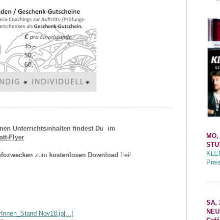
nen Unterrichtsinhalten findest Du im
MO,
tt-Flyer
STU
KLE
nfozwecken
zum
kostenlosen Download
frei!
Prei
.......
SA, 
NEU
rInnen_Stand Nov18.jp[...]