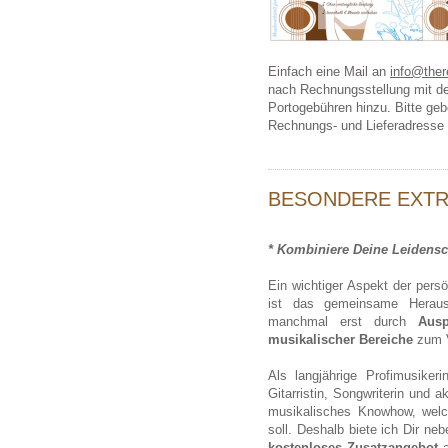
Einfach eine Mail an
info@ther
nach Rechnungsstellung mit d
Portogebühren hinzu. Bitte geb
Rechnungs- und Lieferadresse 
BESONDERE EXTRAS
* Kombiniere Deine Leidensch
Ein wichtiger Aspekt der pers
ist das gemeinsame Herausf
manchmal erst durch
Ausp
musikalischer Bereiche
zum 
Als langjährige Profimusiker
Gitarristin, Songwriterin und 
musikalisches Knowhow, welch
soll. Deshalb biete ich Dir n
kostenloses Zusatzangebot
a