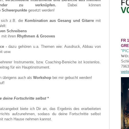
einander zu verknüpfen.
Dabei können
e Schwerpunkte
gesetzt werden!
t sich z.B. die
Kombination aus Gesang und Gitarre
mit
elt:
iven Schreibens
n
mit ihren
Rhythmen & Grooves
FR 1
GRE
ce -
dazu gehören u.a. Themen wie: Ausdruck, Abbau von
"PI
it usw.
WO:
Schl
hrerer Instrumente, bzw. Coaching-Bereiche ist kostenlos.
7963
itrag für ein Hauptinstrument.
weit
n übrigens auch als
Workshop
bei mir gebucht werden!
uf!
 deine Fortschritte selbst *
atzangebot biete ich Dir an, das Ergebnis des erarbeiteten
chts aufzunehmen, sodass du deine Fortschritte selbst
mit nach Hause nehmen kannst.