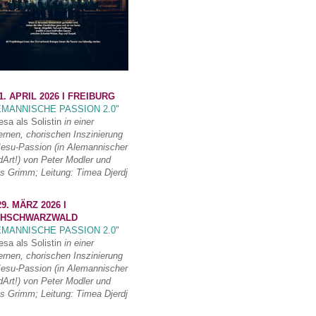
1. APRIL 2026 I FREIBURG
EMANNISCHE PASSION 2.0"
esa als Solistin
in einer
rnen, chorischen Inszinierung
Jesu-Passion (in Alemannischer
Art!) von Peter Modler und
s Grimm; Leitung: Timea Djerdj
9. MÄRZ 2026 I
HSCHWARZWALD
EMANNISCHE PASSION 2.0"
esa als Solistin
in einer
rnen, chorischen Inszinierung
Jesu-Passion (in Alemannischer
Art!) von Peter Modler und
s Grimm; Leitung: Timea Djerdj