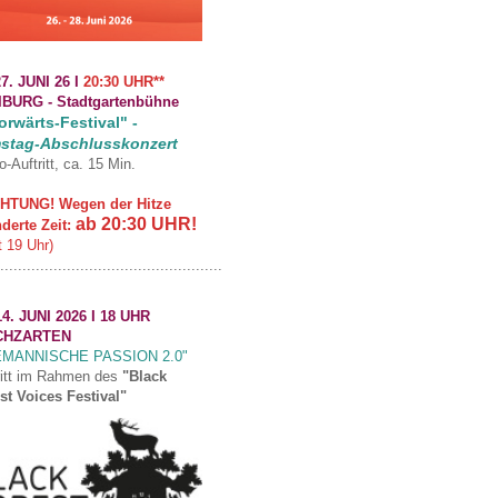
7. JUNI 26 I
20:30 UHR**
IBURG -
Stadtgartenbühne
rwärts-Festival" -
stag-Abschlusskonzert
o-Auftritt, ca. 15 Min.
HTUNG! Wegen der Hitze
ab 20:30 UHR!
derte Zeit:
t 19 Uhr)
..................................................
4. JUNI 2026 I 18 UHR
CHZARTEN
EMANNISCHE PASSION 2.0"
ritt im Rahmen des
"Black
st Voices Festival"