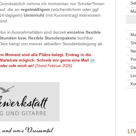
Se
Grundsätzlich nehme ich momentan nur Schüler*Innen
auf, die an
regelmäßigem
(wöchentlichem oder ggf.
Mu
14-tägigem)
Unterricht
(mit Kursvertrag) interessiert
sind.
Nur in Ausnahmefällen sind derzeit
einzelne flexible
Mu
Stunden bzw. flexible Stundenpakete
buchbar.
Sh
Dies hängt von meiner aktuellen Stundenbelegung ab.
Ne
Im Moment sind alle Plätze belegt. Eintrag in die
Pr
Warteliste möglich. Schreib mir gerne eine Mail
>>
oder rufe mich an!
(Stand Februar 2026)
Gä
Li
Ko
LI