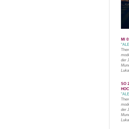
MI 0
"AL
Ther
mode
der 
Mund
Luka
SO 2
HOC
"AL
Ther
mode
der 
Mund
Luka