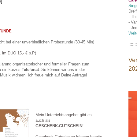
Café
B]
Sing
Drei
- Th
- Va
- Je
TUNDE
Weit
ht bei einer unverbindlichen Probestunde (30-45 Min)
:::::::
. im DUO 15,- € p.P)
Ve
lärung organisatorischer und formeller Fragen zum
20
ab ein kurzes
Telefonat
. So können wir uns in der
 Musik widmen. Ich freue mich auf Deine Anfrage!
Mein Unterrichtsangebot gibt es
auch als
GESCHENK-GUTSCHEIN!
Geschenk-Gutscheine können bereits