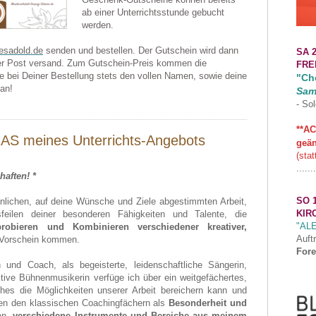
ab einer Unterrichtsstunde gebucht
werden.
esadold.de
senden und bestellen. Der Gutschein wird dann
SA 2
er Post versand. Zum Gutschein-Preis kommen die
FRE
e bei Deiner Bestellung stets den vollen Namen, sowie deine
"Cho
an!
Sam
- Sol
**AC
 meines Unterrichts-Angebots
geän
(stat
.......
aften! *
SO 1
önlichen, auf deine Wünsche und Ziele abgestimmten Arbeit,
KIR
eilen deiner besonderen Fähigkeiten und Talente, die
"AL
robieren und Kombinieren verschiedener kreativer,
Auft
Vorschein kommen.
Fore
in und Coach, als begeisterte, leidenschaftliche
Sängerin,
aktive Bühnenmusikerin verfüge ich über ein weitgefächertes,
es die Möglichkeiten unserer Arbeit bereichern kann und
eben den klassischen Coachingfächern als
Besonderheit und
n,
verschiedene Instrumente und Bereiche aus meinem