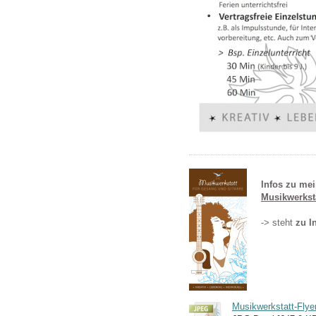
Infos zu mei
Musikwerksta
-> steht
zu I
Musikwerkstatt-Flye