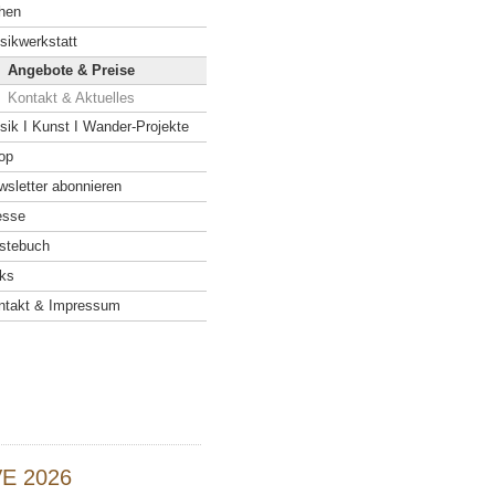
hen
sikwerkstatt
Angebote & Preise
Kontakt & Aktuelles
sik I Kunst I Wander-Projekte
op
wsletter abonnieren
esse
stebuch
nks
ntakt & Impressum
VE 2026