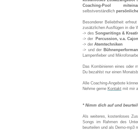
Coaching-Pool mit
selbstverständlich
persönlich
Besonderer Beliebtheit erfreu
zusätzlichen Ausflügen
in die W
-> des
Songwritings & Kreat
-> der
Percussion, v.a. Cajo
-> der
Atemtechniken
-> und der
Bühnenperforman
Lampenfieber und Mikrofonarbe
Das Kombinieren eines oder me
Du bezahlst nur einen Monatsbe
Alle Coaching-Angebote könne
Nehme gerne
Kontakt
mit mir a
* Nimm dich auf und beurteile
Als weiteres, kostenloses Zus
Songs im Rahmen des Unterri
beurteilen und als Demo-mp3 