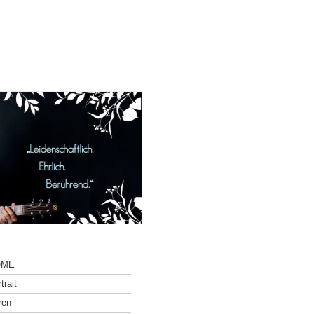
OME
trait
ren