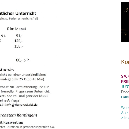
Ko
SA, 
FRE
JUR
Dopp
Laus
Weit
Anme
> in
..