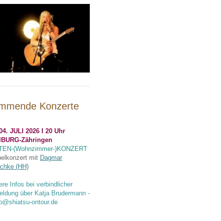
mmende Konzerte
04. JULI 2026 I 20 Uhr
IBURG-Zähringen
TEN-(Wohnzimmer-)KONZERT
elkonzert mit
Dagmar
chke (HH)
ere Infos bei verbindlicher
ldung über Katja Brudermann -
fo@shiatsu-ontour.de
.........................................