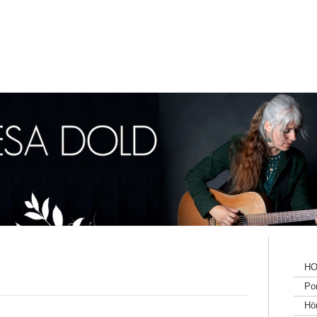
H
Por
Hö